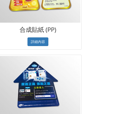
合成貼紙 (PP)
詳細內容